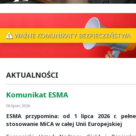
FIRMY I INSTYTUCJE
WAŻNE KOMUNIKATY BEZPIECZEŃSTWA
Bankowość elektroniczna
Rachunki
Lokaty
Kredyty
Karty płatnicze
Terminale płatnicze
AKTUALNOŚCI
Komunikat ESMA
06 lipiec 2026
ESMA przypomina: od 1 lipca 2026 r. pełne
stosowanie MiCA w całej Unii Europejskiej