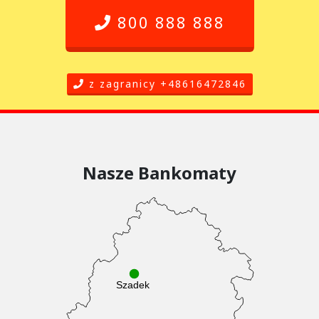
800 888 888
z zagranicy +48616472846
Nasze Bankomaty