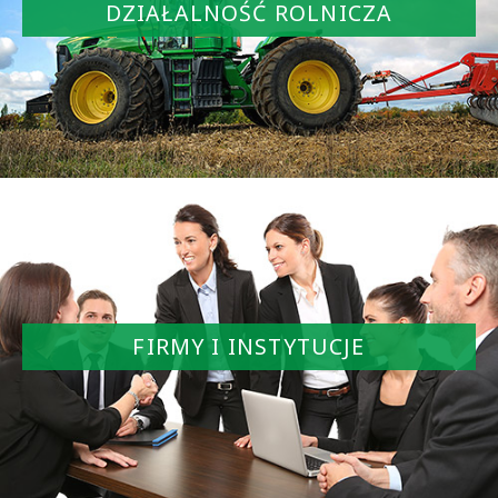
DZIAŁALNOŚĆ ROLNICZA
Lokaty
Kredyty
Karty płatnicze
DZIAŁALNOŚĆ ROLNICZA
Bankowość elektroniczna
Rachunki
FIRMY I INSTYTUCJE
Lokaty
Kredyty
Karty płatnicze