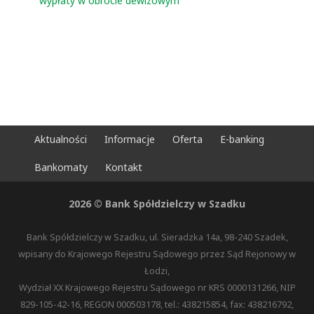
wypłaty w obrocie dewizowym
Aktualności
Informacje
Oferta
E-banking
Bankomaty
Kontakt
2026 © Bank Spółdzielczy w Szadku
Bank Spółdzielczy w Szadku, ul. Sieradzka 14a, 98-240 Szadek,
wpisany do Krajowego Rejestru Sądowego przez Sąd Rejonowy w
Łodzi,
Wydział XX Krajowego Rejestru Sądowego nr KRS 0000131266, NIP
829-105-42-16, REGON 000503178, tel.: 438215854, fax: 438216792,