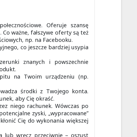
połecznościowe. Oferuje szansę
 Co ważne, fałszywe oferty są też
ciowych, np. na Facebooku.
yjnego, co jeszcze bardziej usypia
izerunki znanych i powszechnie
odukt.
lpitu na Twoim urządzeniu (np.
rowadza środki z Twojego konta.
unek, aby Cię okraść.
rzez niego rachunek. Wówczas po
 potencjalne zyski, „wypracowane”
kłonić Cię do wykonania większej
wa lub wręcz przeciwnie – oszust