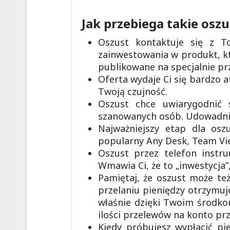
Jak przebiega takie osz
Oszust kontaktuje się z To
zainwestowania w produkt, kt
publikowane na specjalnie pr
Oferta wydaje Ci się bardzo a
Twoją czujność.
Oszust chce uwiarygodnić s
szanowanych osób. Udowadnia,
Najważniejszy etap dla osz
popularny Any Desk, Team Vie
Oszust przez telefon instr
Wmawia Ci, że to „inwestycja”
Pamiętaj, że oszust może te
przelaniu pieniędzy otrzymuj
właśnie dzięki Twoim środko
ilości przelewów na konto pr
Kiedy próbujesz wypłacić pi