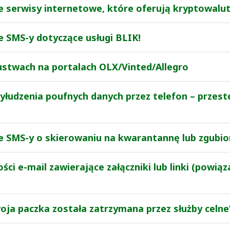
e serwisy internetowe, które oferują kryptowalut
e SMS-y dotyczące usługi BLIK!
ustwach na portalach OLX/Vinted/Allegro
yłudzenia poufnych danych przez telefon – przes
we SMS-y o skierowaniu na kwarantannę lub zgubi
ci e-mail zawierające załączniki lub linki (powią
ja paczka została zatrzymana przez służby celne