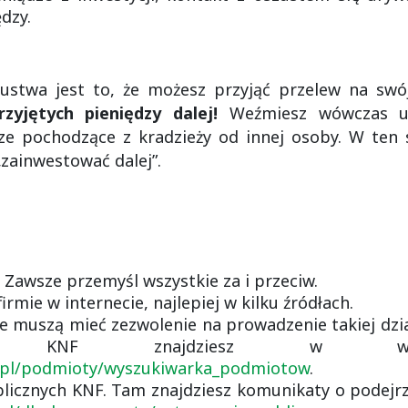
dzy.
twa jest to, że możesz przyjąć przelew na swó
yjętych pieniędzy dalej!
Weźmiesz wówczas ud
ze pochodzące z kradzieży od innej osoby. W ten 
„zainwestować dalej”.
 Zawsze przemyśl wszystkie za i przeciw.
irmie w internecie, najlepiej w kilku źródłach.
e muszą mieć zezwolenie na prowadzenie takiej dział
m KNF znajdziesz w wyszuk
.pl/podmioty/wyszukiwarka_podmiotow
.
blicznych KNF. Tam znajdziesz komunikaty o podejrz