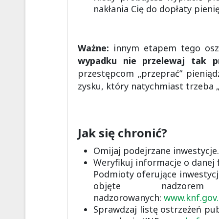
nakłania Cię do dopłaty pienię
Ważne:
innym etapem tego oszus
wypadku nie przelewaj tak prz
przestępcom „przeprać” pieniąd
zysku, który natychmiast trzeba 
Jak się chronić?
Omijaj podejrzane inwestycje.
Weryfikuj informacje o danej f
Podmioty oferujące inwestycj
objęte nadzore
nadzorowanych:
www.knf.gov
Sprawdzaj listę ostrzeżeń pu