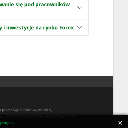
ywanie się pod pracowników
 i inwestycje na rynku Forex
o przez Sąd Rejonowy w Łodzi,
 fax: 438216792, SWIFT Code/BIC: GBWCPLPP
 więcej...