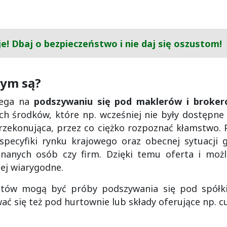
e! Dbaj o bezpieczeństwo i nie daj się oszustom!
zym są?
lega na
podszywaniu się pod maklerów i broker
h środków, które np. wcześniej nie były dostępne
przekonująca, przez co ciężko rozpoznać kłamstwo. 
specyfiki rynku krajowego oraz obecnej sytuacji g
znanych osób czy firm. Dzięki temu oferta i moż
iej wiarygodne.
ustów mogą być próby podszywania się pod spółki
się też pod hurtownie lub składy oferujące np. cuk