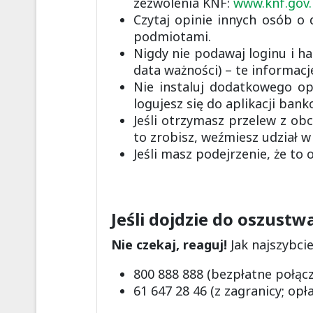
zezwolenia KNF:
www.knf.gov.
Czytaj opinie innych osób o 
podmiotami.
Nigdy nie podawaj loginu i ha
data ważności) – te informacj
Nie instaluj dodatkowego op
logujesz się do aplikacji bank
Jeśli otrzymasz przelew z obc
to zrobisz, weźmiesz udział w
Jeśli masz podejrzenie, że to
Jeśli dojdzie do oszust
Nie czekaj, reaguj!
Jak najszybci
800 888 888 (bezpłatne połącz
61 647 28 46 (z zagranicy; opł