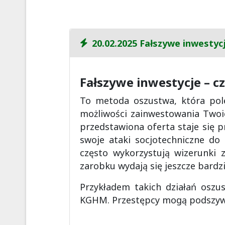
20.02.2025 Fałszywe inwestycj
Fałszywe inwestycje – c
To metoda oszustwa, która po
możliwości zainwestowania Twoic
przedstawiona oferta staje się 
swoje ataki socjotechniczne do 
często wykorzystują wizerunki 
zarobku wydają się jeszcze bardz
Przykładem takich działań osz
KGHM. Przestępcy mogą podszywać 