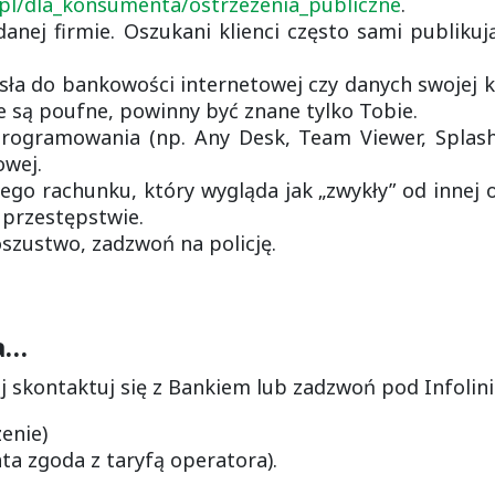
pl/dla_konsumenta/ostrzezenia_publiczne
.
danej firmie. Oszukani klienci często sami publiku
sła do bankowości internetowej czy danych swojej ka
e są poufne, powinny być znane tylko Tobie.
rogramowania (np. Any Desk, Team Viewer, Splash
owej.
ego rachunku, który wygląda jak „zwykły” od innej os
 przestępstwie.
 oszustwo, zadzwoń na policję.
wa…
ej skontaktuj się z Bankiem lub zadzwoń pod Infolini
enie)
ata zgoda z taryfą operatora).