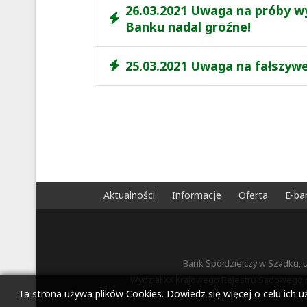
26.03.2021 Uwaga na próby w
Banku nadal groźne!
25.03.2021 Uwaga na fałszywe
Aktualności
Informacje
Oferta
E-ba
Bank Spółdzielczy w Szadku, 
Wydział XX Krajowego Rejestru Sądowego n
Ta strona używa plików Cookies. Dowiedz się więcej o celu ich 