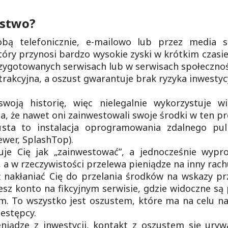
ustwo?
bą telefonicznie, e-mailowo lub przez media s
óry przynosi bardzo wysokie zyski w krótkim czasie.
zygotowanych serwisach lub w serwisach społecznoś
trakcyjna, a oszust gwarantuje brak ryzyka inwestyc
woją historię, więc nielegalnie wykorzystuje w
 że nawet oni zainwestowali swoje środki w ten pr
usta to instalacja oprogramowania zdalnego pu
wer, SplashTop).
uuje Cię jak „zainwestować”, a jednocześnie wyp
, a w rzeczywistości przelewa pieniądze na inny rach
ż nakłaniać Cię do przelania środków na wskazy p
esz konto na fikcyjnym serwisie, gdzie widoczne są
m. To wszystko jest oszustem, które ma na celu na
zestępcy.
eniądze z inwestycji, kontakt z oszustem się ury