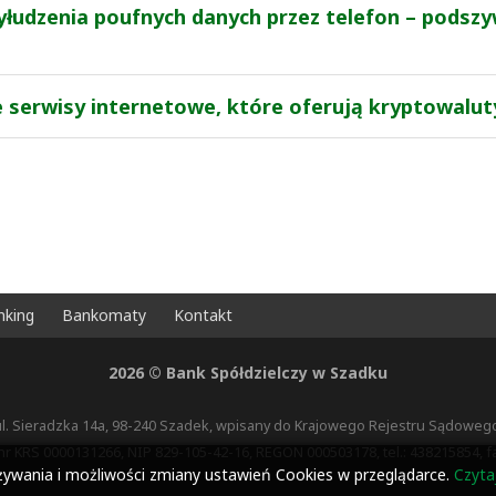
yłudzenia poufnych danych przez telefon – podsz
 serwisy internetowe, które oferują kryptowaluty
nking
Bankomaty
Kontakt
2026 © Bank Spółdzielczy w Szadku
ul. Sieradzka 14a, 98-240 Szadek, wpisany do Krajowego Rejestru Sądoweg
r KRS 0000131266, NIP 829-105-42-16, REGON 000503178, tel.: 438215854,
używania i możliwości zmiany ustawień Cookies w przeglądarce.
Czytaj