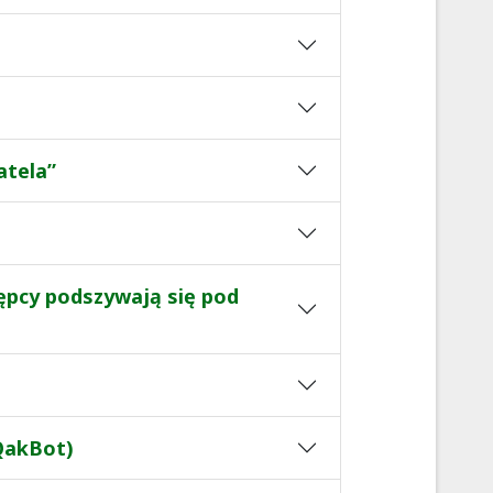
atela”
tępcy podszywają się pod
 QakBot)