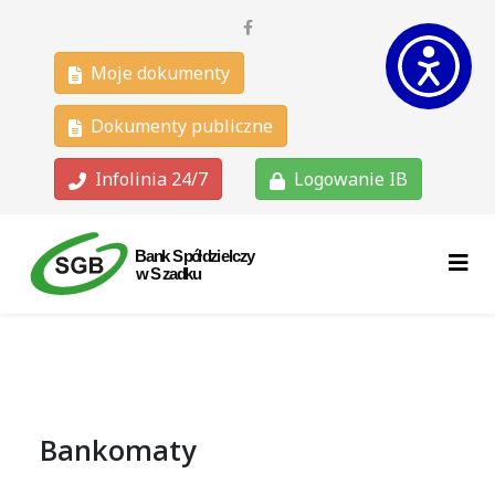
Moje dokumenty
Dokumenty publiczne
Infolinia 24/7
Logowanie IB
Bankomaty